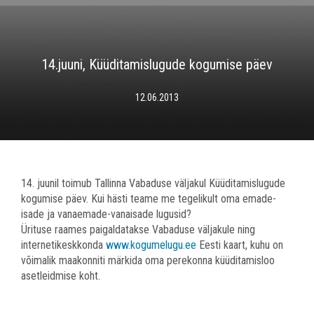
14.juuni, Küüditamislugude kogumise päev
12.06.2013
14. juunil toimub Tallinna Vabaduse väljakul Küüditamislugude
kogumise päev. Kui hästi teame me tegelikult oma emade-
isade ja vanaemade-vanaisade lugusid?
Ürituse raames paigaldatakse Vabaduse väljakule ning
internetikeskkonda
www.kogumelugu.ee
Eesti kaart, kuhu on
võimalik maakonniti märkida oma perekonna küüditamisloo
asetleidmise koht.