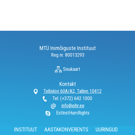
MTÜ Inimõiguste Instituut
Reg nr. 80013293
Sisukaart
Kontakt
Telliskivi 60A/A2, Tallinn 10412
Tel: (+372) 642 1000
info@eihr.ee
EstInstHumRights
INSTITUUT
AASTAKONVERENTS
UURINGUD