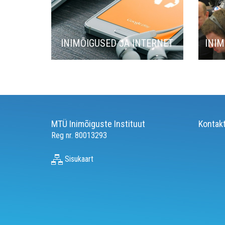
INIMÕIGUSED JA INTERNET
INIM
MTÜ Inimõiguste Instituut
Kontak
Reg nr. 80013293
Sisukaart