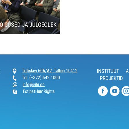
ÕIGUSED JA JULGEOLEK
t
Telliskivi 60A/A2, Tallinn 10412
INSTITUUT
A
Tel: (+372) 642 1000
PROJEKTID
info@eihr.ee
EstInstHumRights